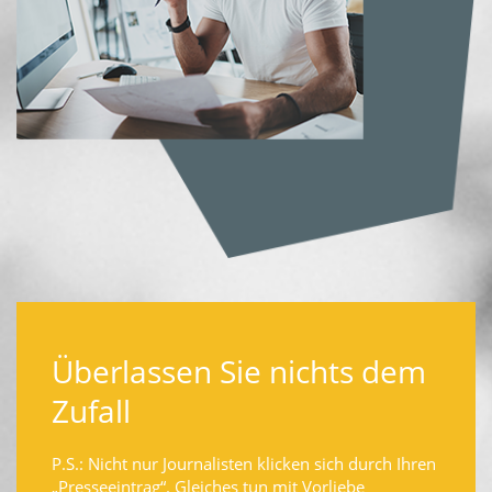
Überlassen Sie nichts dem
Zufall
P.S.: Nicht nur Journalisten klicken sich durch Ihren
„Presseeintrag“. Gleiches tun mit Vorliebe